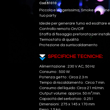
Cod.81010
Piccola e leggerissima, Smoke machine p
tuo party
Ideale per generare fumo ed esaltare ef
Controllo remoto On/Off
Staffa di fissaggio preforata per insta
Termostato di qualità
Protezione da surriscaldamento
SPECIFICHE TECNICHE:
Alimentazione : 230 V AC, 50 Hz
Consumo : 500 W
Potenza getto : Circa 2.3 m
Tempo di riscaldamento : Circa 7 min.
Consumo del liquido :Circa 21 ml/min.
Output volume: approx. 50 m³/min.
Capacità del serbatoio : 0.25 l
Dimensioni : 275 x 145 x 170 mm
Peso: 1.5 kg