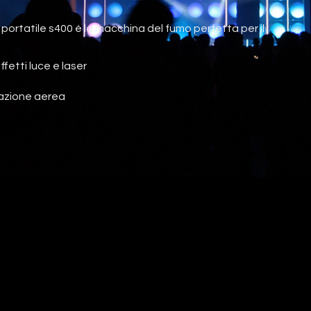
ortatile s400 è la macchina del fumo perfetta per il
fetti luce e laser
llazione aerea