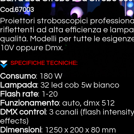
Cod.67003
Proiettori stroboscopici profession
riflettenti ad alta efficienza e lamp
qualità. Modelli per tutte le esigenz
10V oppure Dmx.
SPECIFICHE TECNICHE:
Consumo
: 180 W
Lampada
: 32 led cob 5w bianco
Flash rate
: 1-20
Funzionamento
: auto, dmx 512
DMX control
: 3 canali (flash intensity
effects)
Dimensioni
: 1250 x 200 x 80 mm